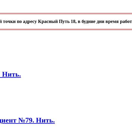
очки по адресу Красный Путь 18, в будние дни время работы с 
 Нить.
диент №79. Нить.