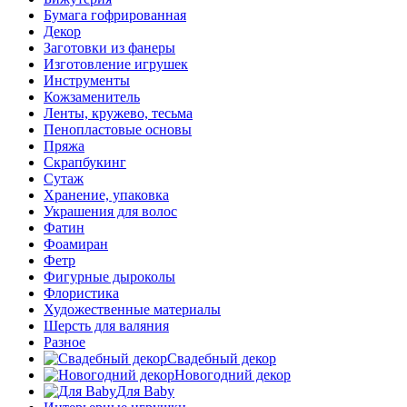
Бумага гофрированная
Декор
Заготовки из фанеры
Изготовление игрушек
Инструменты
Кожзаменитель
Ленты, кружево, тесьма
Пенопластовые основы
Пряжа
Скрапбукинг
Сутаж
Хранение, упаковка
Украшения для волос
Фатин
Фоамиран
Фетр
Фигурные дыроколы
Флористика
Художественные материалы
Шерсть для валяния
Разное
Свадебный декор
Новогодний декор
Для Baby